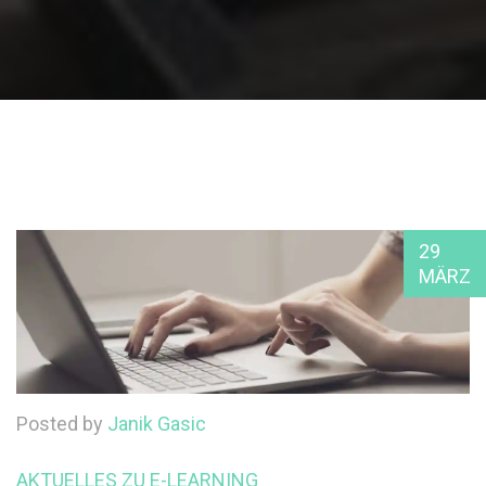
29
MÄRZ
Posted by
Janik Gasic
AKTUELLES ZU E-LEARNING