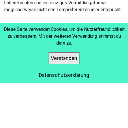
haben könnten und ein einziges Vermittlungsformat
möglicherweise nicht den Lernpräferenzen aller entspricht.
Diese Seite verwendet Cookies, um die Nutzerfreundlichkeit
zu verbessern. Mit der weiteren Verwendung stimmst du
SCHRITT 5: DEN
dem zu.
WISSENSERHALT
Verstanden
ERLEICHTERN
Beim Unterrichten eines neun Themas reicht es nicht aus,
Datenschutzerklärung
Informationen zu vermitteln. Vor allem bei komplexen Ideen
oder Aufgaben, die mehrere Schritte oder Fähigkeiten
erfordern. Sie müssen den Lernenden in Ihrem
Unternehmen helfen, die Informationen durch Demos und
visuelle Illustrationen zu behalten. Dazu gehören Grafiken,
Fallbeispiele und Online-Schulungs-Tutorials. Der
menschliche Verstand nimmt Informationen effektiver auf,
wenn er durch Handeln lernt. Anstatt nur ein Handbuch zu