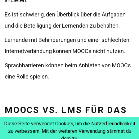
anbieten.
Es ist schwierig, den Überblick über die Aufgaben
und die Beteiligung der Lernenden zu behalten.
Lernende mit Behinderungen und einer schlechten
Internetverbindung können MOOCs nicht nutzen.
Sprachbarrieren können beim Anbieten von MOOCs
eine Rolle spielen.
MOOCS VS. LMS FÜR DAS
CORPORATE LEARNING
Diese Seite verwendet Cookies, um die Nutzerfreundlichkeit
zu verbessern. Mit der weiteren Verwendung stimmst du
Trotz der großen Beliebtheit von MOOCs in der Schulungs-
dem zu.