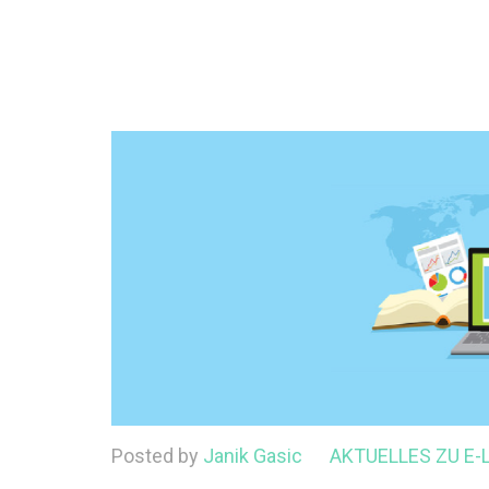
Posted by
Janik Gasic
AKTUELLES ZU E