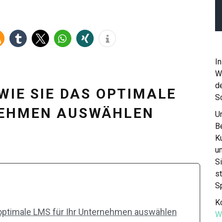
In
W
de
WIE SIE DAS OPTIMALE
S
NEHMEN AUSWÄHLEN
Un
Be
K
u
S
st
S
Ko
 optimale LMS für Ihr Unternehmen auswählen
W