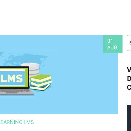
01
AUG.
-LEARNING
LMS