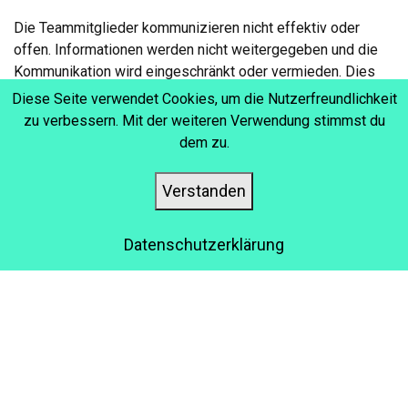
Die Teammitglieder kommunizieren nicht effektiv oder
offen. Informationen werden nicht weitergegeben und die
Kommunikation wird eingeschränkt oder vermieden. Dies
führt zu Missverständnissen, Informationsverlusten,
Diese Seite verwendet Cookies, um die Nutzerfreundlichkeit
mangelnder Klarheit über die Ziele und zu Fehlern.
zu verbessern. Mit der weiteren Verwendung stimmst du
dem zu.
Verstanden
2. INDIVIDUALISMUS
STATT ZUSAMMENARBEIT
Datenschutzerklärung
Die Teammitglieder arbeiten isoliert und sind oft mehr mit
ihren eigenen Aufgaben beschäftigt als mit dem Beitrag
zum Teamziel. Es fehlt ein Gemeinschaftsgefühl. Das Team
verhält sich eher wie eine Gruppe von Einzelpersonen, die
sich lediglich den selben Arbeitsbereich teilen.