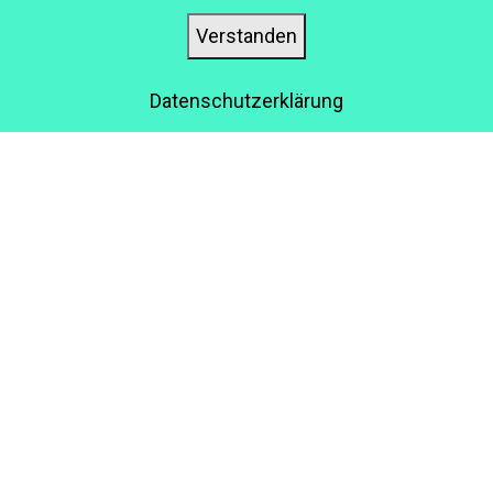
Die Bedeutung von benutzergenerierten Inhalten im
Verstanden
eLearning
Datenschutzerklärung
WAS SIND DIE VORTEILE
DIESES KONZEPTS FÜR
UNTERNEHMEN?
Das Teilen von Inhalten auf diese Weise ist sehr vorteilhaft
für die Lernenden. Die Lernenden können tatsächlich Inhalte
mit ihren Freunden teilen.
Sie werden für ihr Wissen ausgezeichnet.
Der Inhalt ist völlig authentisch und wichtig, weil er
Erfahrungswerte enthält. Er beinhaltet Szenarien aus
der realen Welt. Solche Inhalte können für