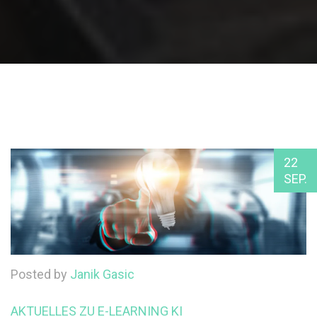
22
SEP.
Posted by
Janik Gasic
AKTUELLES ZU E-LEARNING
KI