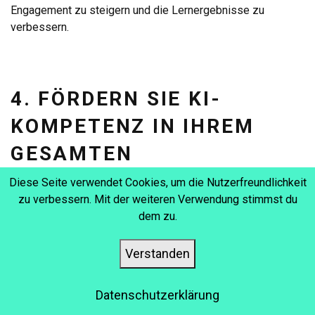
Engagement zu steigern und die Lernergebnisse zu
verbessern.
4. FÖRDERN SIE KI-
KOMPETENZ IN IHREM
GESAMTEN
UNTERNEHMEN
Diese Seite verwendet Cookies, um die Nutzerfreundlichkeit
zu verbessern. Mit der weiteren Verwendung stimmst du
Die Entwicklung einer KI-gestützten L&D-Strategie
dem zu.
bedeutet, dass viele neue Begriffe, Tools und Praktiken in
Ihrem Unternehmen Einzug halten. Anfangs kann dies für
Verstanden
Mitarbeiter, die aus Angst vor dem Verlust ihres
Arbeitsplatzes resistent gegenüber Veränderungen sind,
überwältigend sein. Es ist jedoch wichtig, Ihrem Team zu
Datenschutzerklärung
vermitteln, welchen Mehrwert die KI bietet und wie sie zur