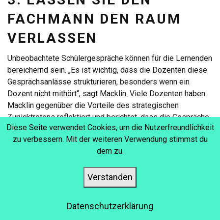
FACHMANN DEN RAUM
VERLASSEN
Unbeobachtete Schülergespräche können für die Lernenden
bereichernd sein. „Es ist wichtig, dass die Dozenten diese
Gesprächsanlässe strukturieren, besonders wenn ein
Dozent nicht mithört“, sagt Macklin. Viele Dozenten haben
Macklin gegenüber die Vorteile des strategischen
Zurücktretens reflektiert und berichtet, dass die Gespräche
Diese Seite verwendet Cookies, um die Nutzerfreundlichkeit
reicher waren, wenn sie vorübergehend abwesend waren.
zu verbessern. Mit der weiteren Verwendung stimmst du
Macklin erklärte, dass dies daran liegt, dass Pädagogen als
dem zu.
Experten und damit als Autoritätsperson angesehen
werden. „Es gibt ein gewisses Maß an Ehrerbietung
Verstanden
gegenüber dem Experten im Raum“, sagte er. Gelegentlich
den Schülern Raum zu geben, um miteinander als
Gleichaltrige zu interagieren, kann eine zusätzliche
Datenschutzerklärung
Dimension zu ihrer Lernerfahrung bieten.