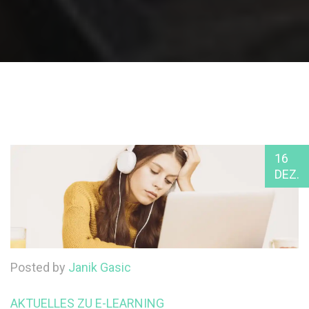
16
DEZ.
Posted by
Janik Gasic
AKTUELLES ZU E-LEARNING