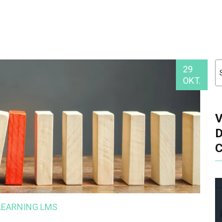
29
OKT.
-LEARNING
LMS