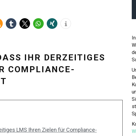
In
W
de
DASS IHR DERZEITIGES
S
ÜR COMPLIANCE-
Un
Be
ET
K
u
S
st
S
Ko
eitiges LMS Ihren Zielen für Compliance-
W