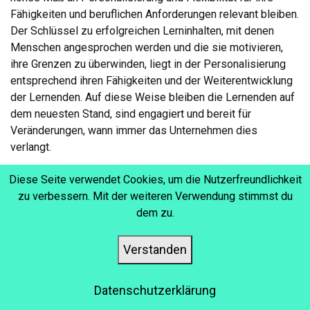
Fähigkeiten und beruflichen Anforderungen relevant bleiben.
Der Schlüssel zu erfolgreichen Lerninhalten, mit denen
Menschen angesprochen werden und die sie motivieren,
ihre Grenzen zu überwinden, liegt in der Personalisierung
entsprechend ihren Fähigkeiten und der Weiterentwicklung
der Lernenden. Auf diese Weise bleiben die Lernenden auf
dem neuesten Stand, sind engagiert und bereit für
Veränderungen, wann immer das Unternehmen dies
verlangt.
Diese Seite verwendet Cookies, um die Nutzerfreundlichkeit
zu verbessern. Mit der weiteren Verwendung stimmst du
4. MICROLEARNING
dem zu.
In unserer schnelllebigen und von
Verstanden
Aufmerksamkeitsdefiziten geprägten Welt kann es für
Lernende schwierig sein, sich auf lange, herkömmliche
Datenschutzerklärung
Schulungssitzungen einzustellen. Daher geht der Trend zum