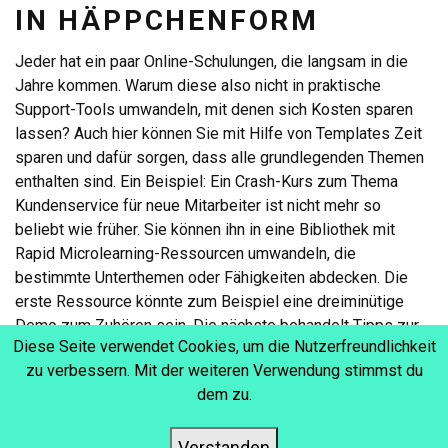
IN HÄPPCHENFORM
Jeder hat ein paar Online-Schulungen, die langsam in die
Jahre kommen. Warum diese also nicht in praktische
Support-Tools umwandeln, mit denen sich Kosten sparen
lassen? Auch hier können Sie mit Hilfe von Templates Zeit
sparen und dafür sorgen, dass alle grundlegenden Themen
enthalten sind. Ein Beispiel: Ein Crash-Kurs zum Thema
Kundenservice für neue Mitarbeiter ist nicht mehr so
beliebt wie früher. Sie können ihn in eine Bibliothek mit
Rapid Microlearning-Ressourcen umwandeln, die
bestimmte Unterthemen oder Fähigkeiten abdecken. Die
erste Ressource könnte zum Beispiel eine dreiminütige
Demo zum Zuhören sein. Die nächste behandelt Tipps zur
Diese Seite verwendet Cookies, um die Nutzerfreundlichkeit
Fehlerbehebung, die den Mitarbeitern helfen, mit wütenden
zu verbessern. Mit der weiteren Verwendung stimmst du
Kunden umzugehen. Jede Ressource ist so konzipiert,
dem zu.
dass sie die wichtigsten Themen auffrischt und vertieft.
Verstanden