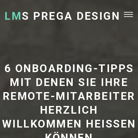
LM
S PREGA DESIGN
Tog
nav
6 ONBOARDING-TIPPS
MIT DENEN SIE IHRE
REMOTE-MITARBEITER
HERZLICH
WILLKOMMEN HEISSEN K
ÖNNEN