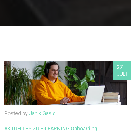
27
JULI
Posted by
Janik Gasic
AKTUELLES ZU E-LEARNING
Onboarding