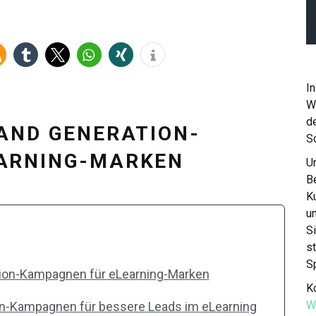
In
W
de
AND GENERATION-
S
ARNING-MARKEN
Un
Be
K
u
S
st
S
tion-Kampagnen für eLearning-Marken
Ko
W
on-Kampagnen für bessere Leads im eLearning