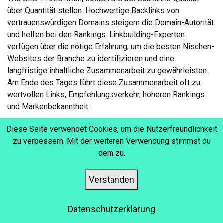
über Quantität stellen. Hochwertige Backlinks von
vertrauenswürdigen Domains steigern die Domain-Autorität
und helfen bei den Rankings. Linkbuilding-Experten
verfügen über die nötige Erfahrung, um die besten Nischen-
Websites der Branche zu identifizieren und eine
langfristige inhaltliche Zusammenarbeit zu gewährleisten.
Am Ende des Tages führt diese Zusammenarbeit oft zu
wertvollen Links, Empfehlungsverkehr, höheren Rankings
und Markenbekanntheit.
Diese Seite verwendet Cookies, um die Nutzerfreundlichkeit
zu verbessern. Mit der weiteren Verwendung stimmst du
dem zu.
3. UNTERSTÜTZUNG DER
RELEVANZ
Verstanden
Ich kann gar nicht oft genug betonen, wie wichtig Qualität
Datenschutzerklärung
statt Quantität bei der Suchmaschinenoptimierung ist.
Suchmaschinen haben bereits die Technologie entwickelt,