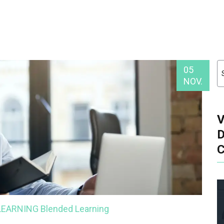
05
NOV.
-LEARNING
Blended Learning