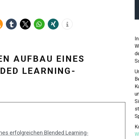
In
W
de
EN AUFBAU EINES
S
DED LEARNING-
Un
Be
K
u
S
st
S
Ko
nes erfolgreichen Blended Learning-
W