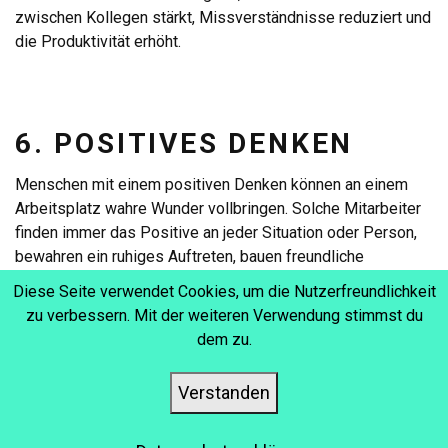
zwischen Kollegen stärkt, Missverständnisse reduziert und
die Produktivität erhöht.
6. POSITIVES DENKEN
Menschen mit einem positiven Denken können an einem
Arbeitsplatz wahre Wunder vollbringen. Solche Mitarbeiter
finden immer das Positive an jeder Situation oder Person,
bewahren ein ruhiges Auftreten, bauen freundliche
Beziehungen zu ihren Kollegen auf, lassen Humor in die
Diese Seite verwendet Cookies, um die Nutzerfreundlichkeit
täglichen Interaktionen einfließen und unterlassen jegliches
zu verbessern. Mit der weiteren Verwendung stimmst du
schädliche Verhalten. Wenn Ihre Mitarbeiter diese
dem zu.
Fähigkeiten entwickeln und umsetzen, tragen sie dazu bei,
ein freundlicheres und sicheres Arbeitsumfeld zu schaffen,
Verstanden
das Stress reduziert, Beziehungen verbessert, das
Konfliktmanagement erleichtert und die