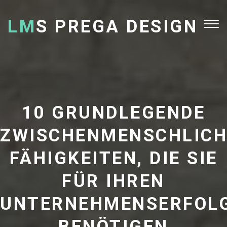
LM
S PREGA DESIGN
Tog
nav
10 GRUNDLEGENDE
ZWISCHENMENSCHLICH
FÄHIGKEITEN, DIE SIE
FÜR IHREN
UNTERNEHMENSERFOL
BENÖTIGEN