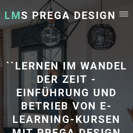
LM
S PREGA DESIGN
Tog
nav
``LERNEN IM WANDEL
DER ZEIT -
EINFÜHRUNG UND
BETRIEB VON E-
LEARNING-KURSEN
MIT PREGA DESIGN