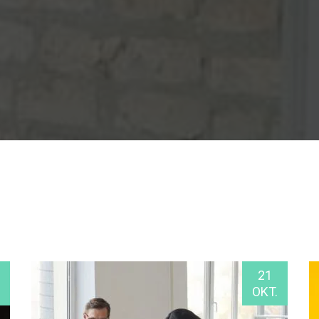
21
OKT.