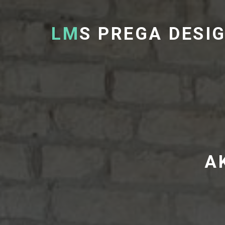
LM
S PREGA DESI
A