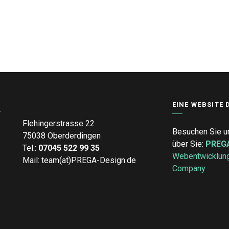
EINE WEBSITE 
Y
Flehingerstrasse 22
Besuchen Sie un
75038 Oberderdingen
über Sie:
PREGA
Tel.:
07045 522 99 35
Webentwicklung
Mail: team(at)PREGA-Design.de
Company