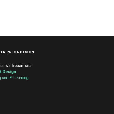
DER PREGA DESIGN
s, wir freuen uns
 Design
 und E-Learning