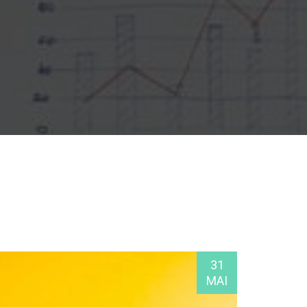
31
MAI